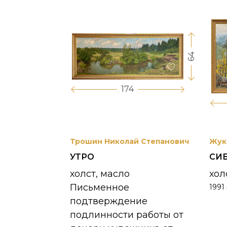
64
17
174
вриил
Трошин Николай Степанович
Жук
УТРО
СИ
 УНЖИ
холст, масло
хол
Письменное
1991 
390 000
₽
подтверждение
подлинности работы от