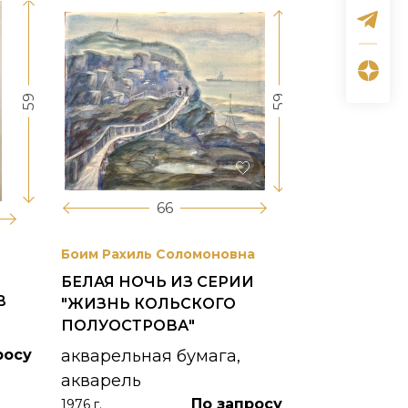
59
59
66
Боим Рахиль Соломоновна
Антонов Сер
БЕЛАЯ НОЧЬ ИЗ СЕРИИ
ГОРОДСКО
В
"ЖИЗНЬ КОЛЬСКОГО
картон, ма
ПОЛУОСТРОВА"
1953 г.
росу
акварельная бумага,
акварель
По запросу
1976 г.