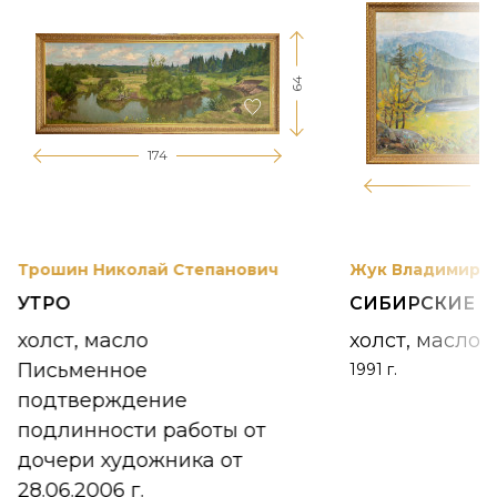
64
174
12
Трошин Николай Степанович
Жук Владимир К
УТРО
СИБИРСКИЕ 
холст, масло
холст, масло
Письменное
1991 г.
подтверждение
подлинности работы от
дочери художника от
28.06.2006 г.