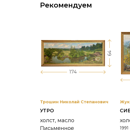
Рекомендуем
64
17
174
вриил
Трошин Николай Степанович
Жук
УТРО
СИ
 УНЖИ
холст, масло
хол
Письменное
1991 