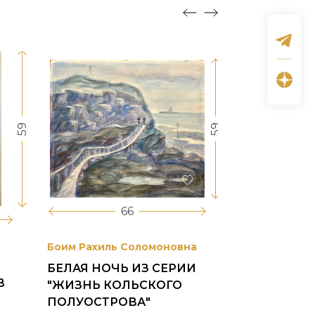
59
59
66
Боим Рахиль Соломоновна
Антонов Сер
БЕЛАЯ НОЧЬ ИЗ СЕРИИ
ГОРОДСКО
В
"ЖИЗНЬ КОЛЬСКОГО
картон, ма
ПОЛУОСТРОВА"
1953 г.