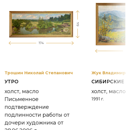
64
174
12
Трошин Николай Степанович
Жук Владимир К
УТРО
СИБИРСКИЕ 
холст, масло
холст, масло
Письменное
1991 г.
подтверждение
подлинности работы от
дочери художника от