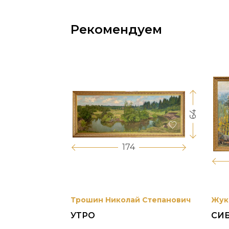
Рекомендуем
64
17
174
вриил
Трошин Николай Степанович
Жук
УТРО
СИ
 УНЖИ