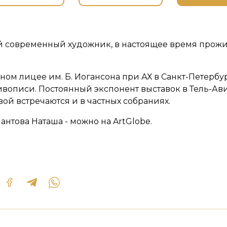
й современный художник, в настоящее время прожив
ом лицее им. Б. Иогансона при АХ в Санкт-Петербу
ивописи. Постоянный экспонент выставок в Тель-Ав
й встречаются и в частных собраниях.
нтова Наташа - можно на ArtGlobe.