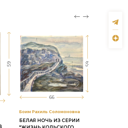
59
59
66
Боим Рахиль Соломоновна
Антонов Сер
БЕЛАЯ НОЧЬ ИЗ СЕРИИ
ГОРОДСКО
В
"ЖИЗНЬ КОЛЬСКОГО