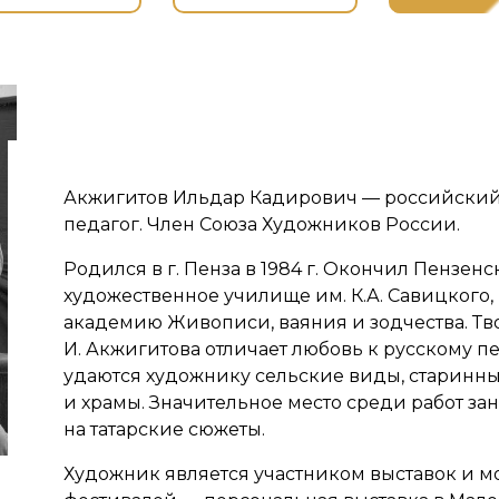
Акжигитов Ильдар Кадирович — российский
педагог. Член Союза Художников России.
Родился в г. Пенза в 1984 г. Окончил Пензенс
художественное училище им. К.А. Савицкого
академию Живописи, ваяния и зодчества. Тв
И. Акжигитова отличает любовь к русскому п
удаются художнику сельские виды, старинн
и храмы. Значительное место среди работ за
на татарские сюжеты.
Художник является участником выставок и 