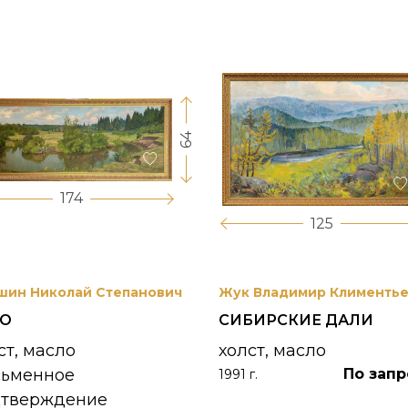
64
174
125
шин Николай Степанович
Жук Владимир Клименть
РО
СИБИРСКИЕ ДАЛИ
ст, масло
холст, масло
сьменное
По запр
1991 г.
дтверждение