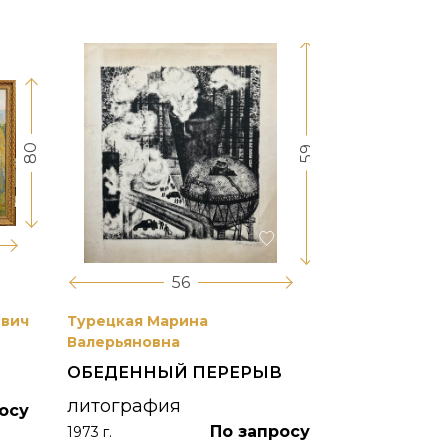
80
59
56
евич
Турецкая Марина
Боим Рахиль
Валерьяновна
БЕЛАЯ НОЧ
ОБЕДЕННЫЙ ПЕРЕРЫВ
"ЖИЗНЬ К
ПОЛУОСТР
литография
осу
По запросу
акварельна
1973 г.