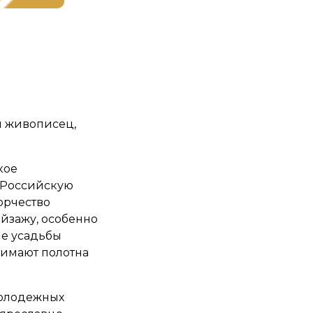
 живописец,
кое
, Российскую
орчество
ейзажу, особенно
ые усадьбы
нимают полотна
молодежных