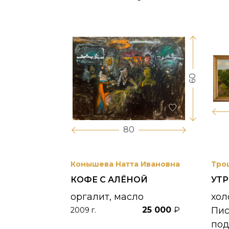
60
17
80
вриил
Конышева Натта Ивановна
Тро
КОФЕ С АЛЁНОЙ
УТ
 УНЖИ
оргалит, масло
хол
25 000
₽
Пи
2009 г.
390 000
₽
по