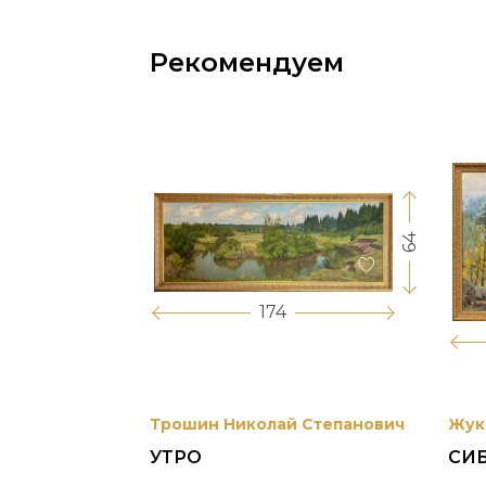
Рекомендуем
64
17
174
вриил
Трошин Николай Степанович
Жук
УТРО
СИ
 УНЖИ