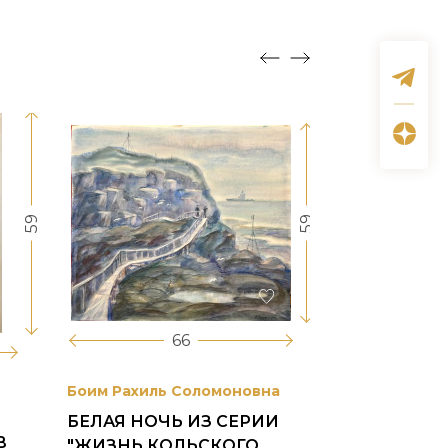
59
59
66
Боим Рахиль Соломоновна
Антонов Сер
БЕЛАЯ НОЧЬ ИЗ СЕРИИ
ГОРОДСКО
В
"ЖИЗНЬ КОЛЬСКОГО