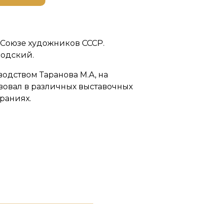
 Союзе художников СССР.
родский.
одством Таранова М.А, на
вовал в различных выставочных
раниях.