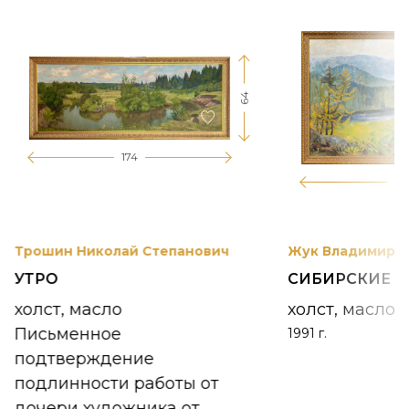
64
174
12
Трошин Николай Степанович
Жук Владимир К
УТРО
СИБИРСКИЕ 
холст, масло
холст, масло
Письменное
1991 г.
подтверждение
подлинности работы от
дочери художника от