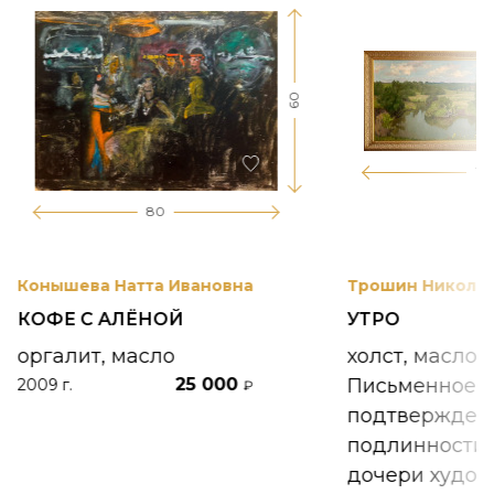
60
17
80
Конышева Натта Ивановна
Трошин Николай
КОФЕ С АЛЁНОЙ
УТРО
оргалит, масло
холст, масло
25 000
Письменное
2009 г.
₽
подтвержден
подлинности 
дочери худож