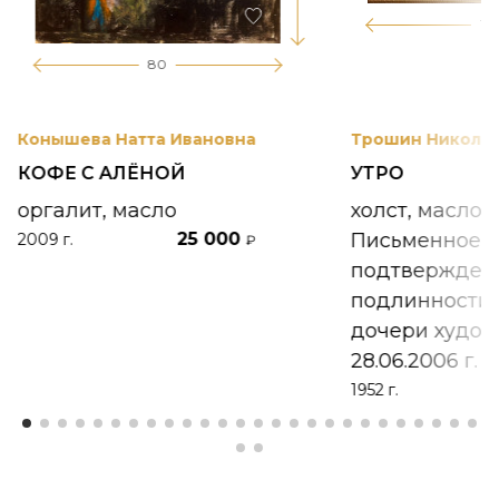
17
80
Конышева Натта Ивановна
Трошин Николай
КОФЕ С АЛЁНОЙ
УТРО
оргалит, масло
холст, масло
25 000
Письменное
2009 г.
₽
подтвержден
подлинности 
дочери худож
28.06.2006 г.
1952 г.