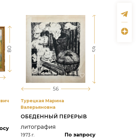
80
59
56
евич
Турецкая Марина
Боим Рахиль
Валерьяновна
БЕЛАЯ НОЧ
ОБЕДЕННЫЙ ПЕРЕРЫВ
"ЖИЗНЬ К
ПОЛУОСТР
литография
осу
По запросу
акварельна
1973 г.