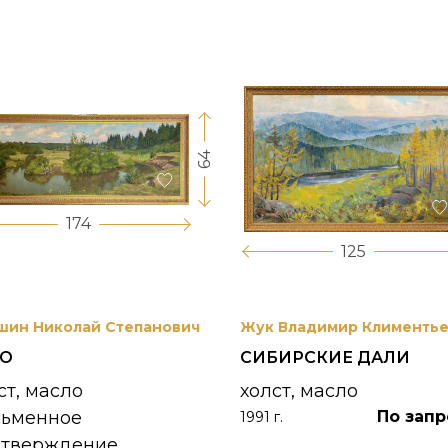
64
174
125
шин Николай Степанович
Жук Владимир Клименть
РО
СИБИРСКИЕ ДАЛИ
ст, масло
холст, масло
сьменное
По запр
1991 г.
дтверждение