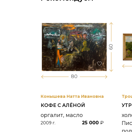
60
17
80
вриил
Конышева Натта Ивановна
Тро
КОФЕ С АЛЁНОЙ
УТ
 УНЖИ
оргалит, масло
хол
25 000
₽
Пи
2009 г.
390 000
₽
по