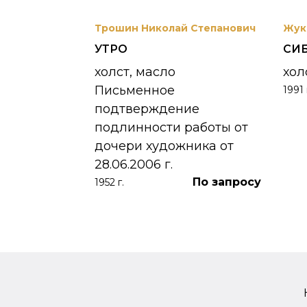
вриил
Трошин Николай Степанович
Жук
УТРО
СИ
 УНЖИ
холст, масло
хол
Письменное
1991 
390 000
₽
подтверждение
подлинности работы от
дочери художника от
28.06.2006 г.
По запросу
1952 г.