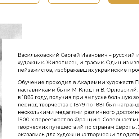
Васильковский Сергей Иванович – русский 
художник. Живописец и график. Один из из
пейзажистов, изображавших украинские про
Обучение проходил в Академии художеств Пе
наставниками были М. Клодт и В. Орловский.
в 1885 году, получив при выпуске большую зо
период творчества с 1879 по 1881 был награж
несколькими медалями различного достоинст
1900-х переезжает во Францию. Совершает м
творческих путешествий по странам Европы. 
оказались для художника творчески плодотв