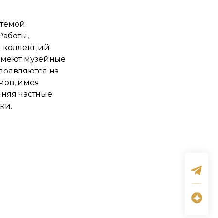
 темой
Работы,
ю коллекций
имеют музейные
появляются на
мов, имея
лняя частные
ки.