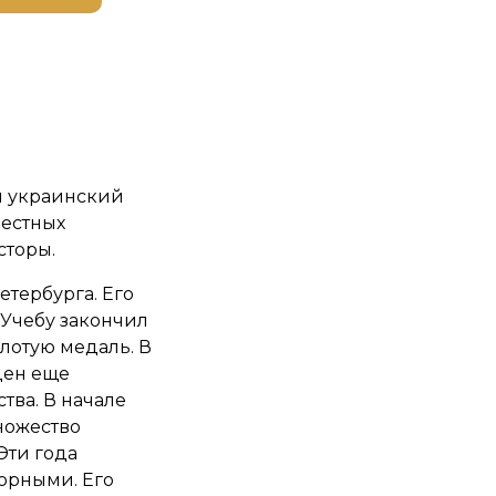
и украинский
вестных
сторы.
тербурга. Его
 Учебу закончил
лотую медаль. В
ден еще
ва. В начале
ножество
Эти года
орными. Его