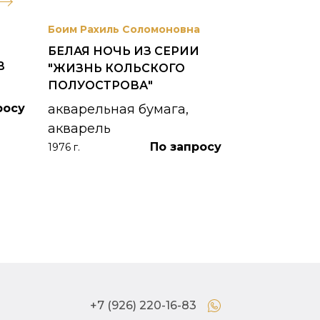
Боим Рахиль Соломоновна
Антонов Сер
БЕЛАЯ НОЧЬ ИЗ СЕРИИ
ГОРОДСКО
В
"ЖИЗНЬ КОЛЬСКОГО
картон, ма
ПОЛУОСТРОВА"
1953 г.
росу
акварельная бумага,
акварель
По запросу
1976 г.
+7 (926) 220-16-83