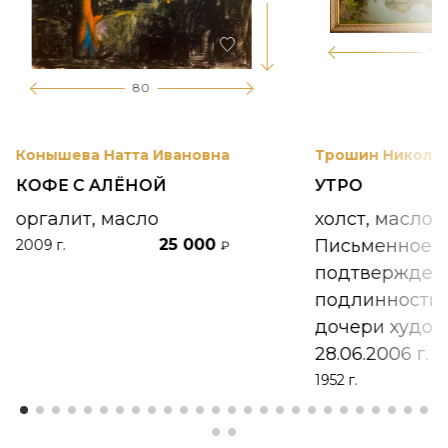
17
80
Конышева Натта Ивановна
Трошин Николай
КОФЕ С АЛЁНОЙ
УТРО
оргалит, масло
холст, масло
25 000
Письменное
2009 г.
₽
подтвержден
подлинности 
дочери худож
28.06.2006 г.
1952 г.