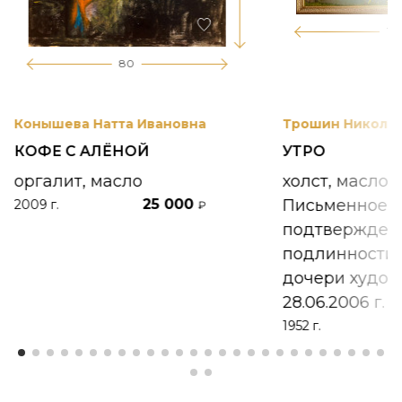
17
80
Конышева Натта Ивановна
Трошин Николай
КОФЕ С АЛЁНОЙ
УТРО
оргалит, масло
холст, масло
25 000
Письменное
2009 г.
₽
подтвержден
подлинности 
дочери худож
28.06.2006 г.
1952 г.