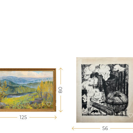
80
125
56