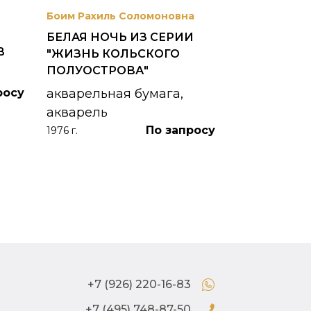
Боим Рахиль Соломоновна
Антонов Сер
БЕЛАЯ НОЧЬ ИЗ СЕРИИ
ГОРОДСКО
В
"ЖИЗНЬ КОЛЬСКОГО
картон, ма
ПОЛУОСТРОВА"
1953 г.
росу
акварельная бумага,
акварель
По запросу
1976 г.
+7 (926) 220-16-83
+7 (495) 748-87-50