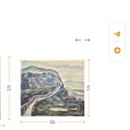
59
59
66