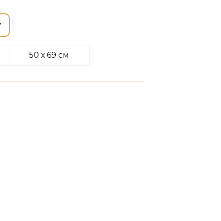
у
50 х 69 см