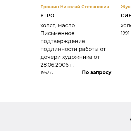
вриил
Трошин Николай Степанович
Жук
УТРО
СИ
 УНЖИ
холст, масло
хол
Письменное
1991 
390 000
₽
подтверждение
подлинности работы от
дочери художника от
28.06.2006 г.
По запросу
1952 г.