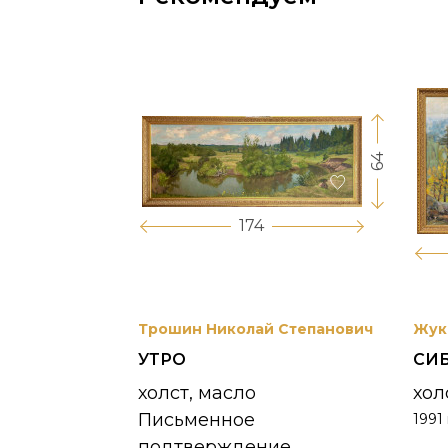
64
17
174
вриил
Трошин Николай Степанович
Жук
УТРО
СИ
 УНЖИ
холст, масло
хол
Письменное
1991 
390 000
₽
подтверждение