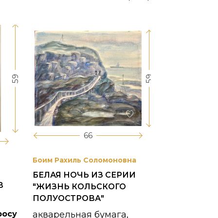
59
59
66
Боим Рахиль Соломоновна
Антонов Сер
БЕЛАЯ НОЧЬ ИЗ СЕРИИ
ГОРОДСКО
В
"ЖИЗНЬ КОЛЬСКОГО
картон, ма
ПОЛУОСТРОВА"
1953 г.
росу
акварельная бумага,