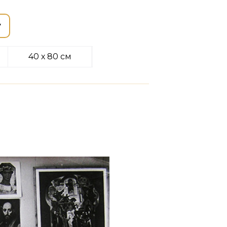
у
40 х 80 см