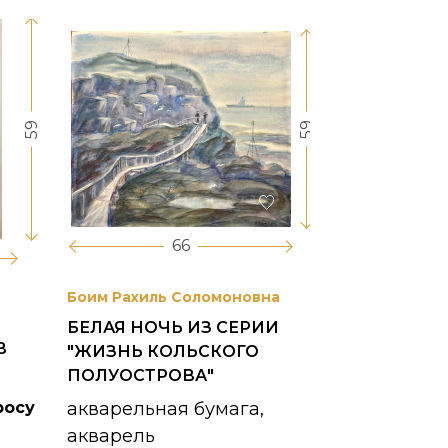
59
59
66
Боим Рахиль Соломоновна
Антонов Сер
БЕЛАЯ НОЧЬ ИЗ СЕРИИ
ГОРОДСКО
В
"ЖИЗНЬ КОЛЬСКОГО
картон, ма
ПОЛУОСТРОВА"
1953 г.
росу
акварельная бумага,
акварель