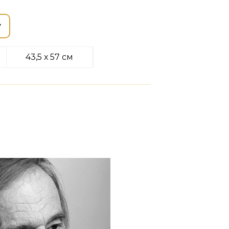
у
43,5 х 57 см