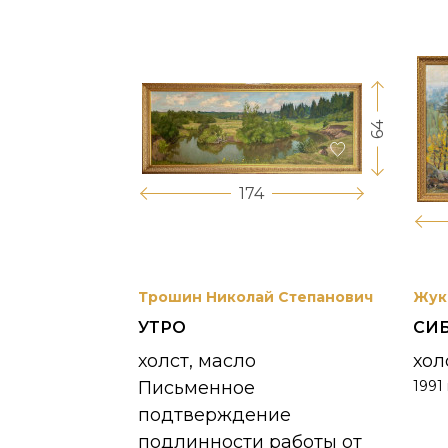
64
17
174
вриил
Трошин Николай Степанович
Жук
УТРО
СИ
 УНЖИ
холст, масло
хол
Письменное
1991 
390 000
₽
подтверждение
подлинности работы от