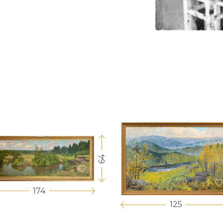
64
174
125