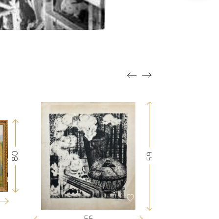
80
59
56