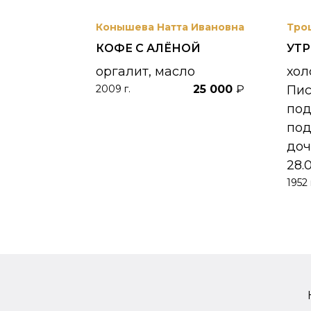
вриил
Конышева Натта Ивановна
Тро
КОФЕ С АЛЁНОЙ
УТ
 УНЖИ
оргалит, масло
хол
25 000
₽
Пи
2009 г.
390 000
₽
по
под
доч
28.
1952 