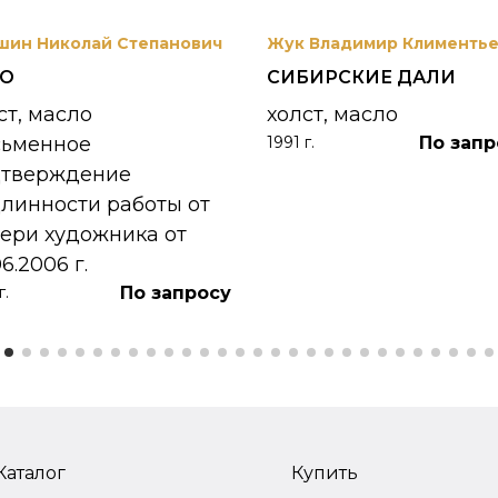
шин Николай Степанович
Жук Владимир Клименть
РО
СИБИРСКИЕ ДАЛИ
ст, масло
холст, масло
сьменное
По запр
1991 г.
дтверждение
линности работы от
ери художника от
06.2006 г.
По запросу
г.
Каталог
Купить