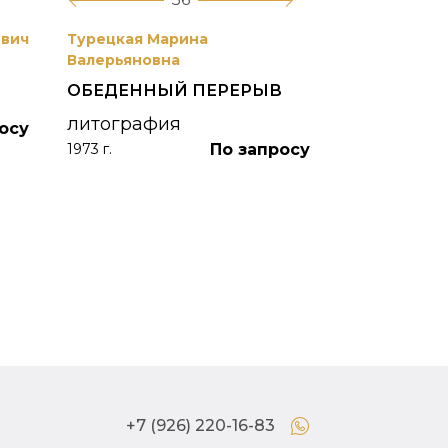
евич
Турецкая Марина
Боим Рахиль
Валерьяновна
БЕЛАЯ НОЧ
ОБЕДЕННЫЙ ПЕРЕРЫВ
"ЖИЗНЬ К
ПОЛУОСТР
литография
осу
По запросу
акварельна
1973 г.
акварель
1976 г.
+7 (926) 220-16-83