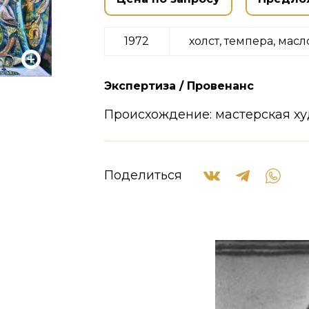
1972
холст, темпера, масл
Экспертиза / Провенанс
Происхождение: мастерская х
Поделиться