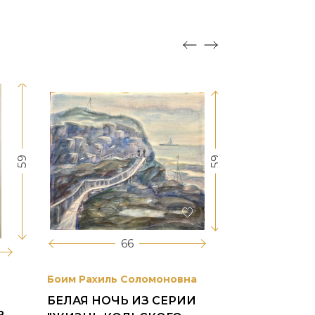
59
59
66
Боим Рахиль Соломоновна
Антонов Сер
БЕЛАЯ НОЧЬ ИЗ СЕРИИ
ГОРОДСКО