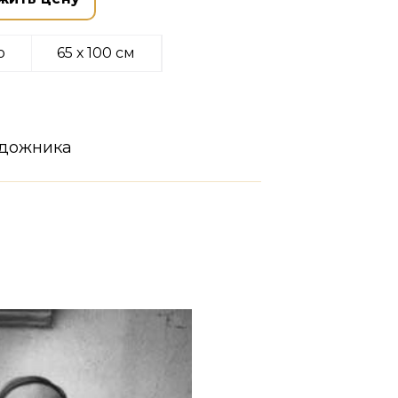
о
65 х 100 см
удожника