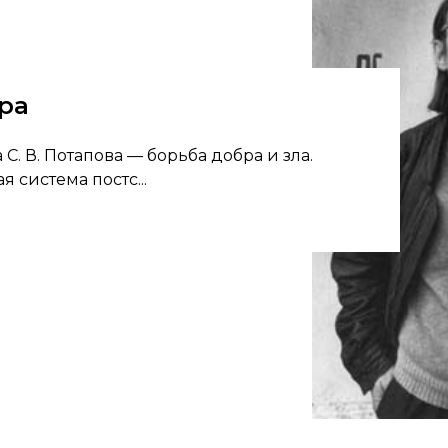
ра
 С. В. Потапова — борьба добра и зла.
 система постс...