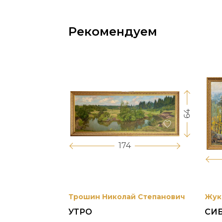
Рекомендуем
64
17
174
вриил
Трошин Николай Степанович
Жук
УТРО
СИ