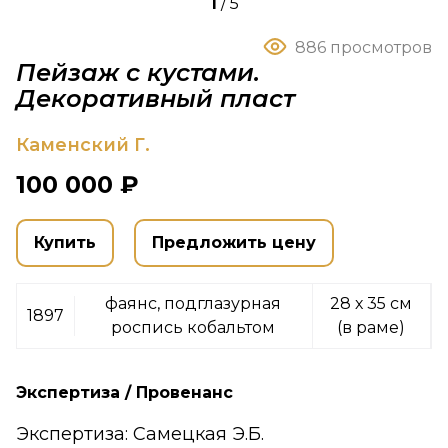
1
/
5
886 просмотров
Пейзаж с кустами.
Декоративный пласт
Каменский Г.
100 000 ₽
Купить
Предложить цену
фаянс, подглазурная
28 х 35 см
1897
роспись кобальтом
(в раме)
Экспертиза / Провенанс
Экспертиза: Самецкая Э.Б.