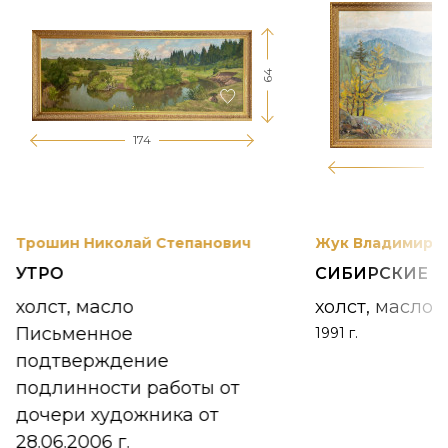
64
174
12
Трошин Николай Степанович
Жук Владимир К
УТРО
СИБИРСКИЕ 
холст, масло
холст, масло
Письменное
1991 г.
подтверждение
подлинности работы от
дочери художника от
28.06.2006 г.