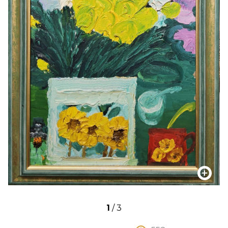
1
/
3