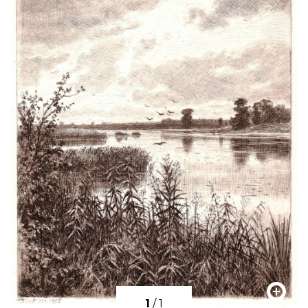
1
/
1