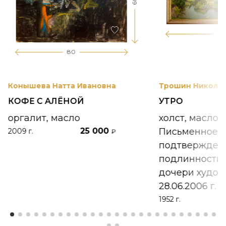
60
17
80
Конышева Натта Ивановна
Трошин Николай
КОФЕ С АЛЁНОЙ
УТРО
оргалит, масло
холст, масло
25 000
Письменное
2009 г.
₽
подтвержден
подлинности 
дочери худож
28.06.2006 г.
1952 г.