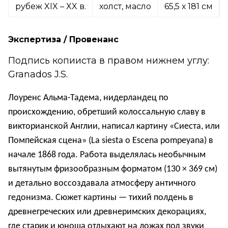
рубеж XIX – XX в.
холст, масло
65,5 х 181 см
Экспертиза / Провенанс
Подпись копииста в правом нижнем углу:
Granados J.S.
Лоуренс Альма-Тадема, нидерландец по
происхождению, обретший колоссальную славу в
викторианской Англии, написал картину «Сиеста, или
Помпейская сцена» (La siesta o Escena pompeyana) в
начале 1868 года. Работа выделялась необычным
вытянутым фризообразным форматом (130 × 369 см)
и детально воссоздавала атмосферу античного
гедонизма. Сюжет картины — тихий полдень в
древнегреческих или древнеримских декорациях,
где старик и юноша отдыхают на ложах под звуки