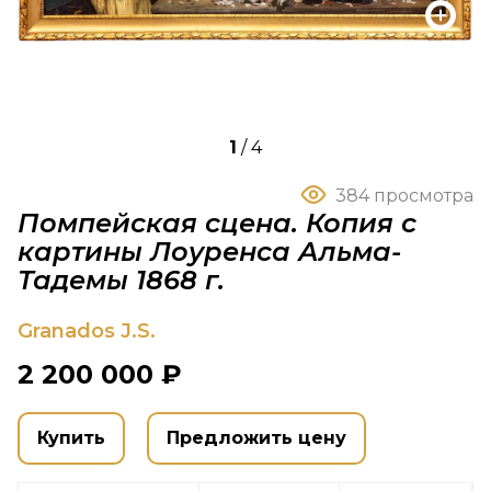
1
/
4
384 просмотра
Помпейская сцена‎. Копия с
картины Лоуренса Альма-
Тадемы 1868 г.
Granados J.S.
2 200 000 ₽
Купить
Предложить цену