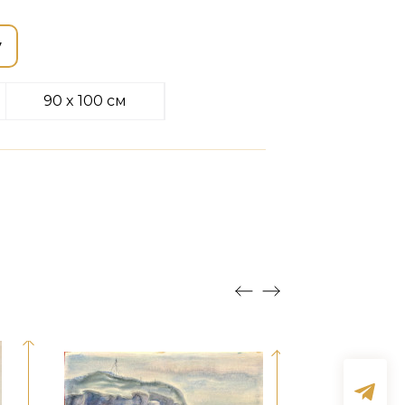
у
90 x 100 см