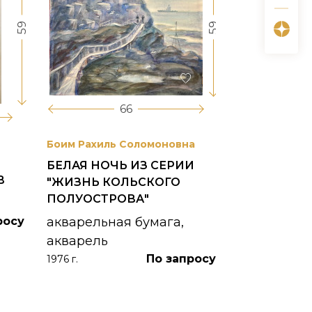
59
59
66
Боим Рахиль Соломоновна
Антонов Сер
БЕЛАЯ НОЧЬ ИЗ СЕРИИ
ГОРОДСКО
В
"ЖИЗНЬ КОЛЬСКОГО
картон, ма
ПОЛУОСТРОВА"
1953 г.
росу
акварельная бумага,
акварель
По запросу
1976 г.