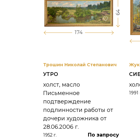
64
17
174
вриил
Трошин Николай Степанович
Жук
УТРО
СИ
 УНЖИ
холст, масло
хол
Письменное
1991 
390 000
₽
подтверждение
подлинности работы от
дочери художника от
28.06.2006 г.
По запросу
1952 г.