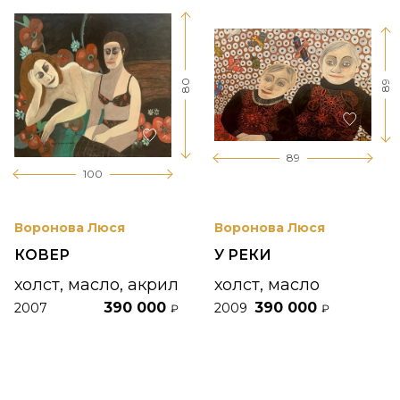
80
89
89
100
Воронова Люся
Воронова Люся
КОВЕР
У РЕКИ
холст, масло, акрил
холст, масло
390 000
390 000
2007
2009
₽
₽