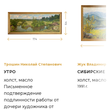
64
174
12
Трошин Николай Степанович
Жук Владимир К
УТРО
СИБИРСКИЕ 
холст, масло
холст, масло
Письменное
1991 г.
подтверждение
подлинности работы от
дочери художника от