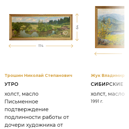
64
174
12
Трошин Николай Степанович
Жук Владимир К
УТРО
СИБИРСКИЕ 
холст, масло
холст, масло
Письменное
1991 г.
подтверждение
подлинности работы от
дочери художника от