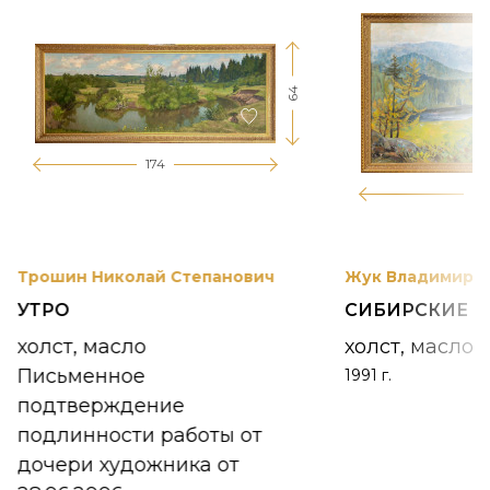
64
174
12
Трошин Николай Степанович
Жук Владимир К
УТРО
СИБИРСКИЕ 
холст, масло
холст, масло
Письменное
1991 г.
подтверждение
подлинности работы от
дочери художника от