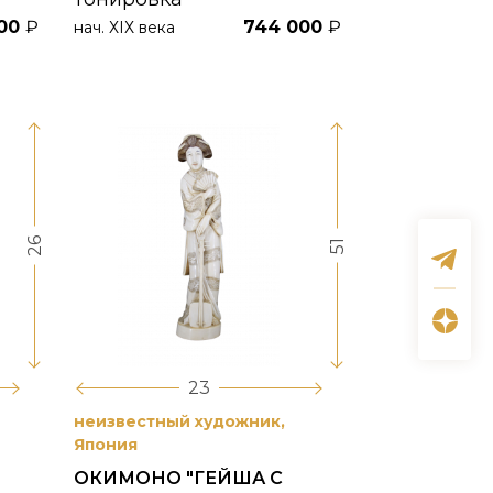
000
₽
744 000
₽
нач. ХIХ века
26
51
23
неизвестный художник,
Япония
ОКИМОНО "ГЕЙША С