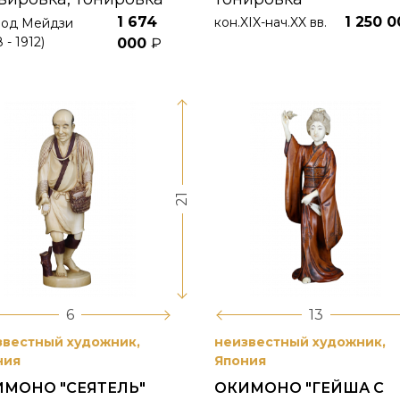
1 674
1 250 
кон.XIX-нач.XX вв.
иод Мейдзи
 - 1912)
000
₽
21
6
13
звестный художник,
неизвестный художник,
ния
Япония
МОНО "СЕЯТЕЛЬ"
ОКИМОНО "ГЕЙША С