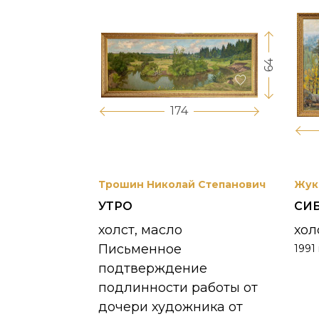
64
17
174
вриил
Трошин Николай Степанович
Жук
УТРО
СИ
 УНЖИ
холст, масло
хол
Письменное
1991 
390 000
₽
подтверждение
подлинности работы от
дочери художника от