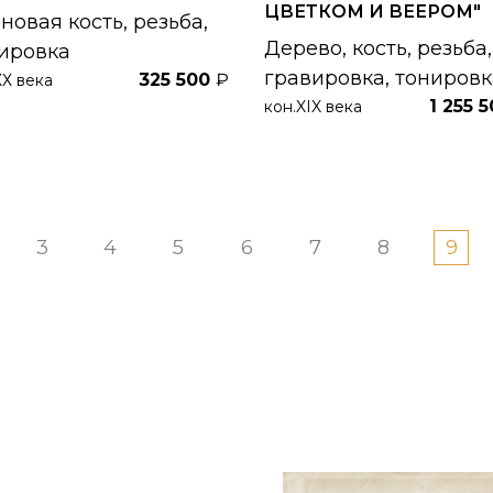
ЦВЕТКОМ И ВЕЕРОМ"
новая кость, резьба,
Дерево, кость, резьба,
ировка
гравировка, тонировк
325 500
₽
ХХ века
1 255 
кон.XIX века
3
4
5
6
7
8
9