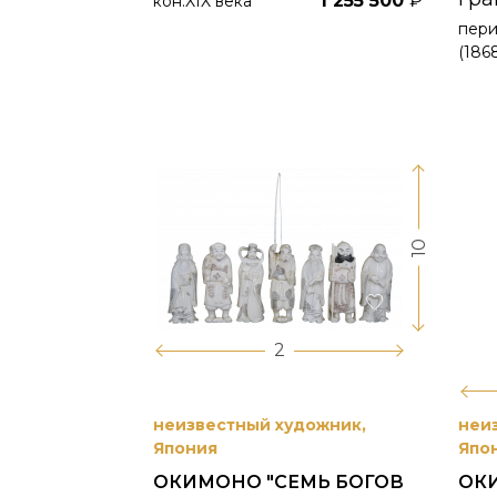
1 255 500
₽
кон.XIX века
пер
(1868
10
2
неизвестный художник,
неи
Япония
Япо
ОКИМОНО "СЕМЬ БОГОВ
ОКИ