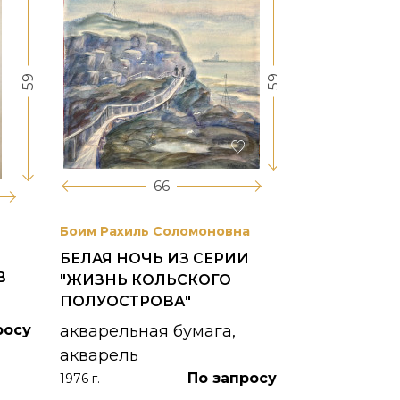
59
59
66
Боим Рахиль Соломоновна
Антонов Сер
БЕЛАЯ НОЧЬ ИЗ СЕРИИ
ГОРОДСКО
В
"ЖИЗНЬ КОЛЬСКОГО
картон, ма
ПОЛУОСТРОВА"
1953 г.
росу
акварельная бумага,
акварель
По запросу
1976 г.