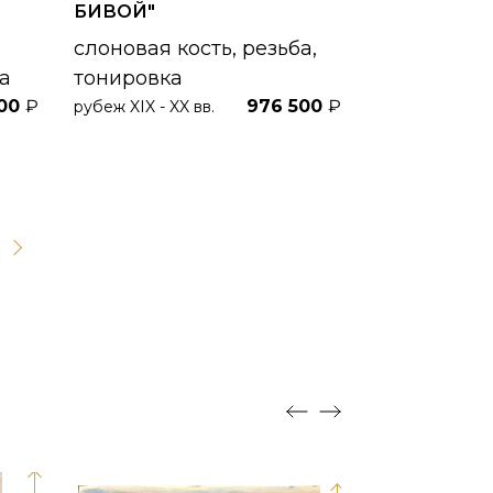
БИВОЙ"
слоновая кость, резьба,
а
тонировка
500
₽
976 500
₽
рубеж XIX - XX вв.