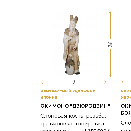
36
9
неизвестный художник,
неи
Япония
Япо
ОКИМОНО "ДЗЮРОДЗИН"
ОК
БО
Слоновая кость, резьба,
Сло
гравировка, тонировка
гра