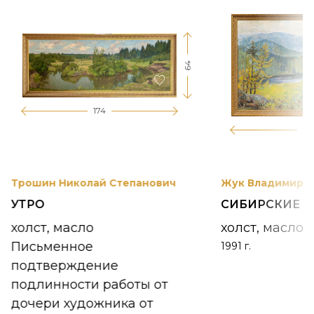
64
174
12
Трошин Николай Степанович
Жук Владимир К
УТРО
СИБИРСКИЕ 
холст, масло
холст, масло
Письменное
1991 г.
подтверждение
подлинности работы от
дочери художника от