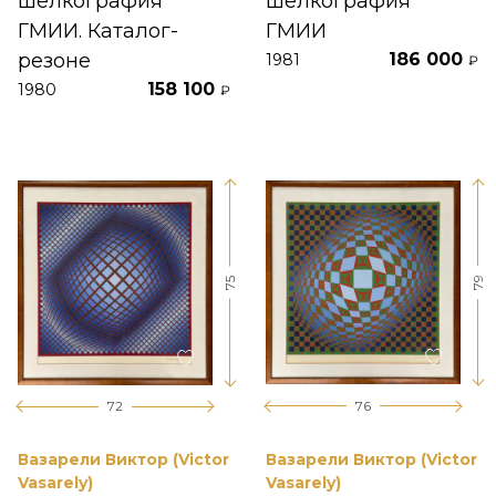
шелкография
шелкография
ГМИИ. Каталог-
ГМИИ
резоне
186 000
1981
₽
158 100
1980
₽
79
75
76
72
Вазарели Виктор (Victor
Вазарели Виктор (Victor
Vasarely)
Vasarely)