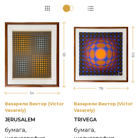
80
65
78
54
Вазарели Виктор (Victor
Вазарели Виктор (Victor
Vasarely)
Vasarely)
JERUSALEM
TRIVEGA
бумага,
бумага,