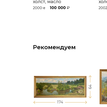
холст, масло
хол
100 000
₽
2000-е
200
Рекомендуем
64
17
174