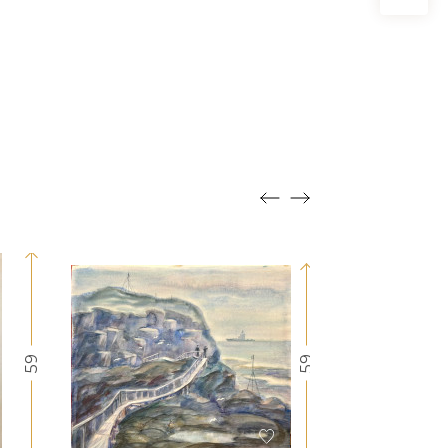
59
59