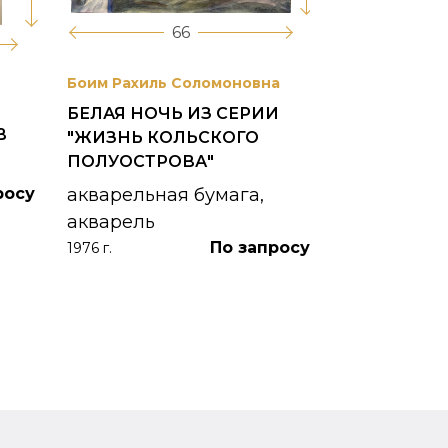
66
Боим Рахиль Соломоновна
Антонов Сер
БЕЛАЯ НОЧЬ ИЗ СЕРИИ
ГОРОДСКО
В
"ЖИЗНЬ КОЛЬСКОГО
картон, ма
ПОЛУОСТРОВА"
1953 г.
росу
акварельная бумага,
акварель
По запросу
1976 г.