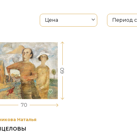
Цена
Период 
60
70
никова Наталья
ИЦЕЛОВЫ