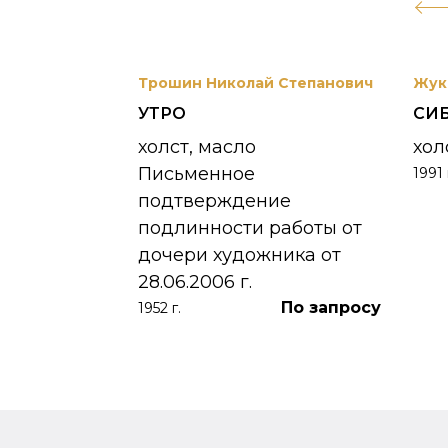
вриил
Трошин Николай Степанович
Жук
УТРО
СИ
 УНЖИ
холст, масло
хол
Письменное
1991 
390 000
₽
подтверждение
подлинности работы от
дочери художника от
28.06.2006 г.
По запросу
1952 г.