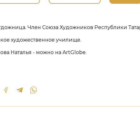
удожница. Член Союза Художников Республики Татар
нское художественное училище.
ва Наталья - можно на ArtGlobe.