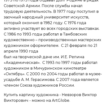
1973 по 1975 годы отдавал долг Родине в рядах
Советской Армии. После службы начал
трудовую деятельность. В 1977 году поступил в
заочный народный университет искусств,
который окончил в 1982 году. С 1976 года
активно участвует во всех городских выставках.
С 1986 по 1993 годы работал в Тамбовских
художественно – производственных мастерских
художником оформителем. С 21 февраля по 21
апреля 1990 года
был на творческой даче им. И.Е. Репина
«Академическая». С 1993 по 1997 годы работал
художником в Мичуринском кинотеатре
«Октябрь». С 2000 по 2004 годы работал в музее-
усадьбе А. М. Герасимова. С 2007 года является
членом Союза художников России.
Купить картину художника - Невзоров Виктор
Викторович - можно на ArtGlobe.