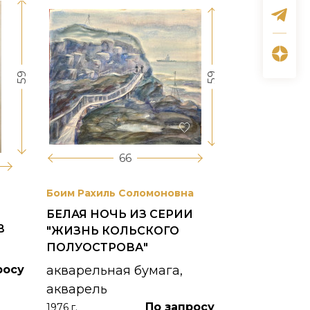
59
59
66
Боим Рахиль Соломоновна
Антонов Сер
БЕЛАЯ НОЧЬ ИЗ СЕРИИ
ГОРОДСКО
В
"ЖИЗНЬ КОЛЬСКОГО
картон, ма
ПОЛУОСТРОВА"
1953 г.
росу
акварельная бумага,
акварель
По запросу
1976 г.