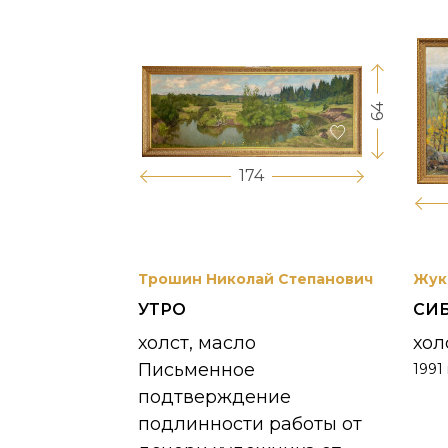
64
17
174
вриил
Трошин Николай Степанович
Жук
УТРО
СИ
 УНЖИ
холст, масло
хол
Письменное
1991 
390 000
₽
подтверждение
подлинности работы от