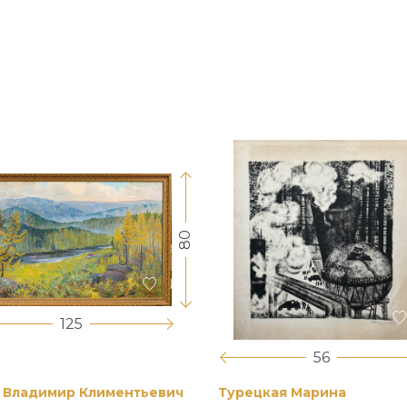
80
125
56
 Владимир Климентьевич
Турецкая Марина