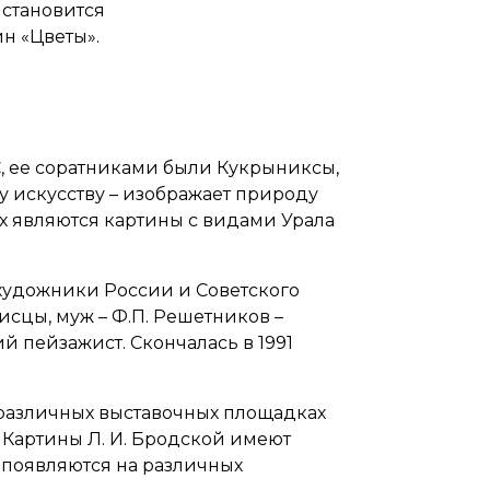
становится
н «Цветы».
С, ее соратниками были Кукрыниксы,
у искусству – изображает природу
х являются картины с видами Урала
 художники России и Советского
исцы, муж – Ф.П. Решетников –
й пейзажист. Скончалась в 1991
а различных выставочных площадках
 Картины Л. И. Бродской имеют
о появляются на различных