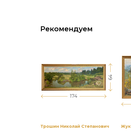
Рекомендуем
64
17
174
вриил
Трошин Николай Степанович
Жук