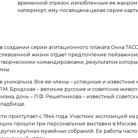
временной отрезок излюбленным ее жанром 
натюрморт, ему посвящена целая серия карти
в создании серии агитационного плаката Окна ТАС
 послевоенной жизни отдает предпочтение пейзажном
с творческими командировками, результатом которы
ины.
ре уникальна. Все ее члены – успешные и известные
Л.М. Бродская – великие русские и советские живоп
зма, дочь – Л.Ф. Решетникова – известный советски
кладбище.
ти приступает с 1944 года. Участник экспозиций н
пешно прошли три персональные выставки в Москве.
 других крупных музейных собраний. Ее работы част