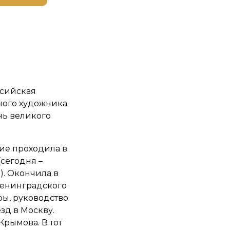
ссийская
ного художника
чь великого
ние проходила в
сегодня –
). Окончила в
 Ленинградского
ры, руководство
зд в Москву.
Крымова. В тот