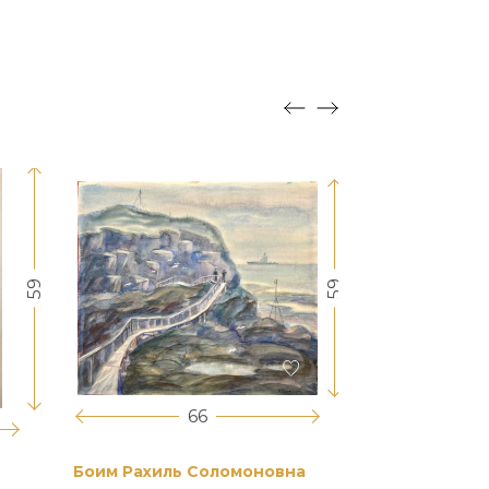
59
59
66
Боим Рахиль Соломоновна
Антонов Сер