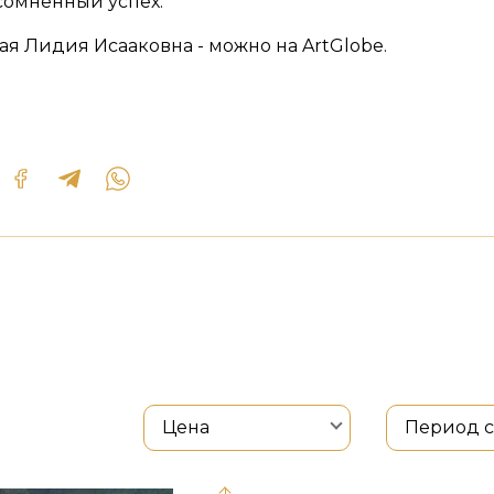
сомненный успех.
ая Лидия Исааковна - можно на ArtGlobe.
Цена
Период 