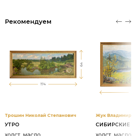
Рекомендуем
64
174
12
Трошин Николай Степанович
Жук Владимир К
УТРО
СИБИРСКИЕ 
холст, масло
холст, масло