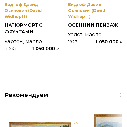
Видгоф Давид
Видгоф Давид
Осипович (David
Осипович (David
Widhopff)
Widhopff)
НАТЮРМОРТ С
ОСЕННИЙ ПЕЙЗАЖ
ФРУКТАМИ
холст, масло
картон, масло
1 050 000
1927
₽
1 050 000
н. XX в.
₽
Рекомендуем