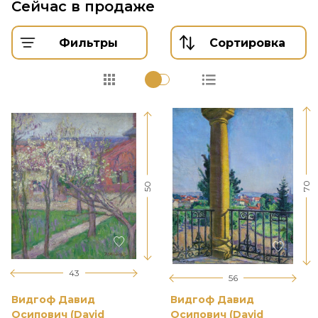
Сейчас в продаже
Фильтры
Сортировка
70
50
43
56
Видгоф Давид
Видгоф Давид
Осипович (David
Осипович (David