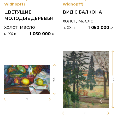
Widhopff)
Widhopff)
ЦВЕТУЩИЕ
ВИД С БАЛКОНА
МОЛОДЫЕ ДЕРЕВЬЯ
холст, масло
холст, масло
1 050 000
н. XX в.
₽
1 050 000
н. XX в.
₽
34
72
51
61