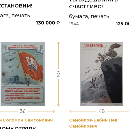
ССТАНОВИМ!
СЧАСТЛИВО!
ага, печать
бумага, печать
130 000
₽
125 
1944
50
36
48
м Соломон Самсонович
Самойлов-Бабин Лев
Самойлович
ВОМУ ОТРЯДУ