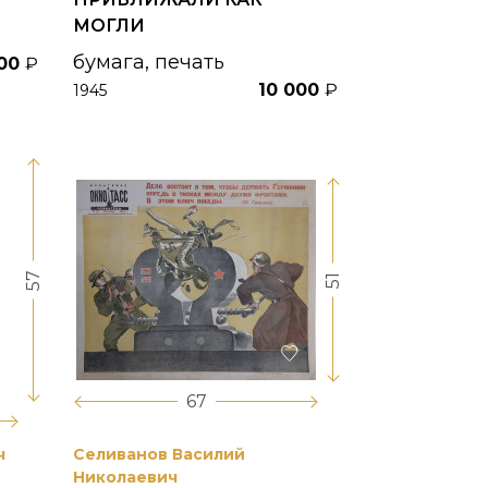
МОГЛИ
бумага, печать
000
₽
10 000
₽
1945
57
51
67
ч
Селиванов Василий
Николаевич