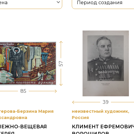
ена
Период создания
57
85
39
терова-Берзина Мария
неизвестный художник,
ксандровна
Россия
НЕЖНО-ВЕЩЕВАЯ
КЛИМЕНТ ЕФРЕМОВИ
ТЕРЕЯ
ВОРОШИЛОВ