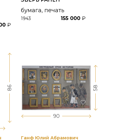
бумага, печать
155 000
₽
1943
000
₽
86
58
90
ч
Ганф Юлий Абрамович