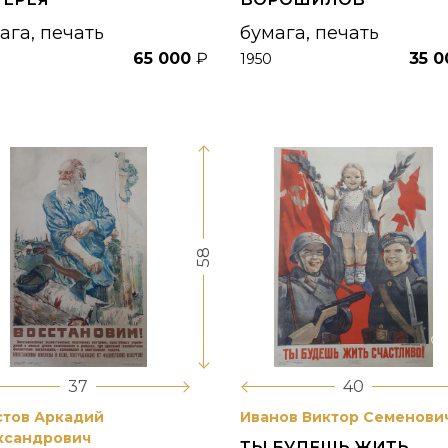
ага, печать
бумага, печать
65 000
₽
35 
1950
58
37
40
стов Аркадий
Иванов Виктор Семенови
ксандрович
ТЫ БУДЕШЬ ЖИТЬ