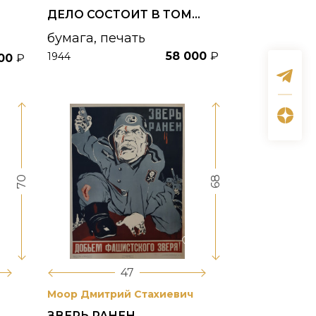
ДЕЛО СОСТОИТ В ТОМ...
бумага, печать
58 000
₽
1944
000
₽
70
68
47
Моор Дмитрий Стахиевич
ЗВЕРЬ РАНЕН