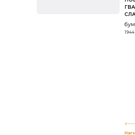
ГВ
СЛА
бум
1944
Наг