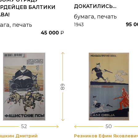
ДОКАТИЛИСЬ...
АРДЕЙЦЕВ БАЛТИКИ
ВА!
бумага, печать
ага, печать
95 
1943
45 000
₽
89
52
50
ишкин Дмитрий
Резников Ефим Яковлеви