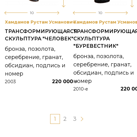
10
10
Хамдамов Рустам Усманович
Хамдамов Рустам Усмано
ТРАНСФОРМИРУЮЩАЯСЯ
ТРАНСФОРМИРУЮЩА
СКУЛЬПТУРА "ЧЕЛОВЕК"
СКУЛЬПТУРА
"БУРЕВЕСТНИК"
бронза, позолота,
бронза, позолота,
серебрение, гранат,
серебрение, гранат,
обсидиан, подпись и
обсидиан, подпись и
номер
номер
220 000
2003
₽
220 0
2010-е
1
2
3