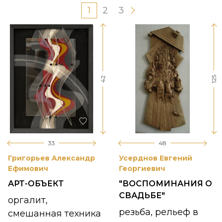
1
2
3
125
42
33
48
Григорьев Александр
Усерднов Евгений
Ефимович
Георгиевич
АРТ-ОБЪЕКТ
"ВОСПОМИНАНИЯ О
СВАДЬБЕ"
оргалит,
резьба, рельеф в
смешанная техника