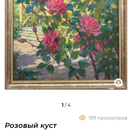
1
/
4
199 просмотров
Розовый куст