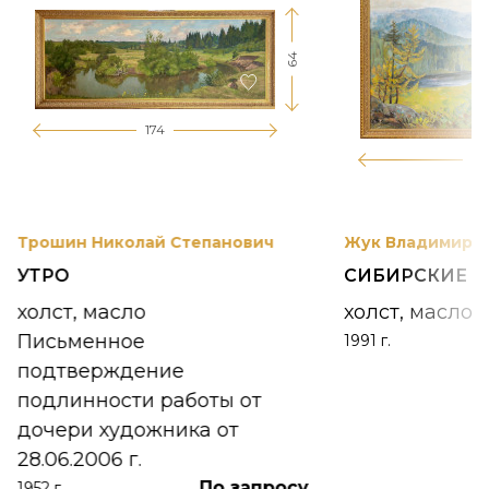
64
174
12
Трошин Николай Степанович
Жук Владимир К
УТРО
СИБИРСКИЕ 
холст, масло
холст, масло
Письменное
1991 г.
подтверждение
подлинности работы от
дочери художника от
28.06.2006 г.
По запросу
1952 г.