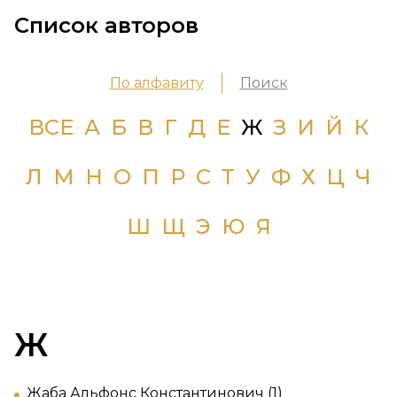
Список авторов
По алфавиту
Поиск
ВСЕ
А
Б
В
Г
Д
Е
Ж
З
И
Й
К
Л
М
Н
О
П
Р
С
Т
У
Ф
Х
Ц
Ч
Ш
Щ
Э
Ю
Я
Ж
Жаба Альфонс Константинович (1)