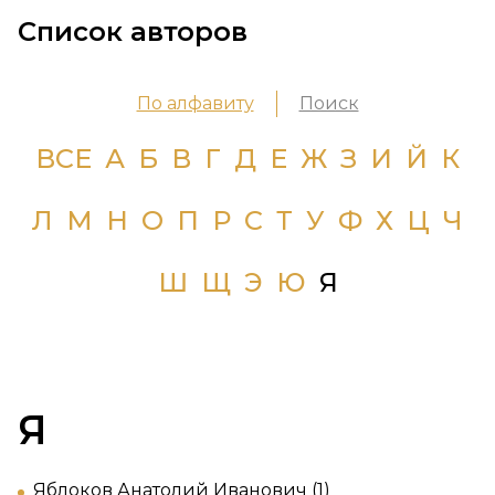
Список авторов
По алфавиту
Поиск
ВСЕ
А
Б
В
Г
Д
Е
Ж
З
И
Й
К
Л
М
Н
О
П
Р
С
Т
У
Ф
Х
Ц
Ч
Ш
Щ
Э
Ю
Я
Я
Яблоков Анатолий Иванович (1)