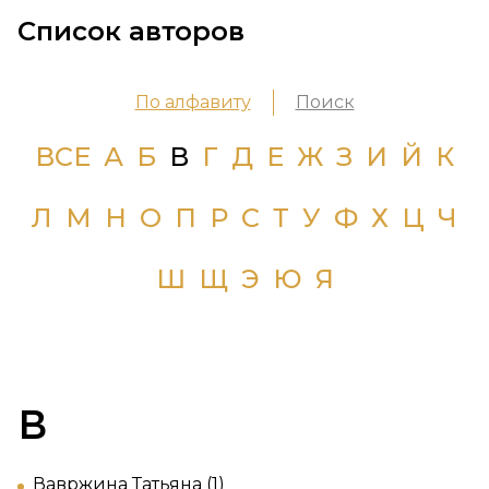
Список авторов
По алфавиту
Поиск
ВСЕ
А
Б
В
Г
Д
Е
Ж
З
И
Й
К
Л
М
Н
О
П
Р
С
Т
У
Ф
Х
Ц
Ч
Ш
Щ
Э
Ю
Я
В
Вавржина Татьяна (1)