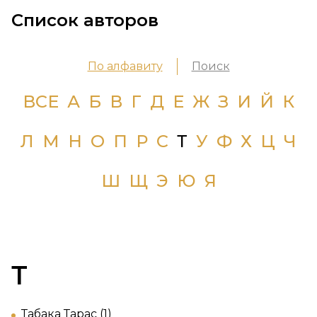
Список авторов
По алфавиту
Поиск
ВСЕ
А
Б
В
Г
Д
Е
Ж
З
И
Й
К
Л
М
Н
О
П
Р
С
Т
У
Ф
Х
Ц
Ч
Ш
Щ
Э
Ю
Я
Т
Табака Тарас (1)