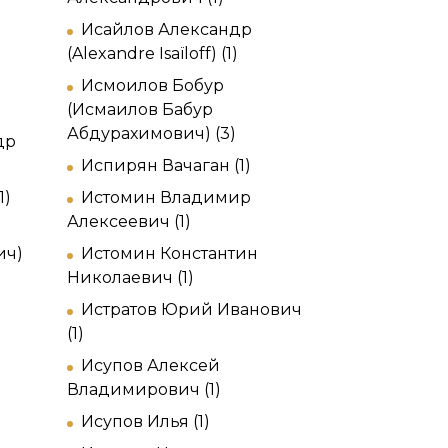
Исайлов Александр
(Alexandre Isaïloff) (1)
Исмоилов Бобур
(Исмаилов Бабур
Абдурахимович) (3)
др
Испирян Вачаган (1)
1)
Истомин Владимир
Алексеевич (1)
ич)
Истомин Константин
Николаевич (1)
Истратов Юрий Иванович
(1)
Исупов Алексей
Владимирович (1)
Исупов Илья (1)