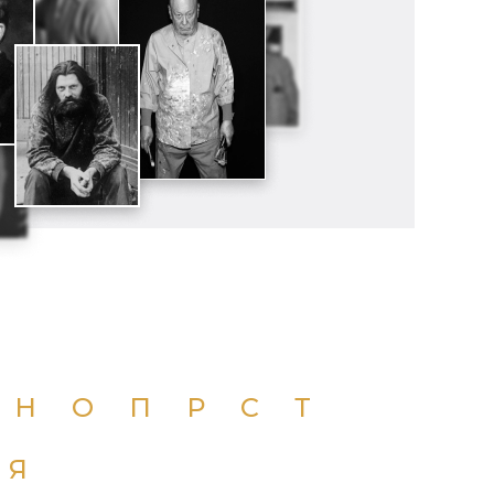
Н
О
П
Р
С
Т
Я