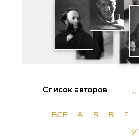
Список авторов
По 
ВСЕ
А
Б
В
Г
У