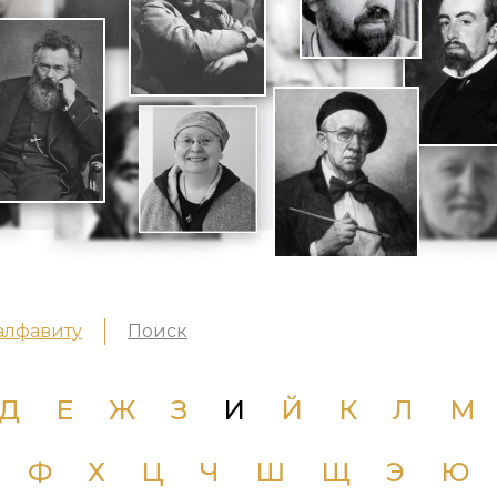
алфавиту
Поиск
Д
Е
Ж
З
И
Й
К
Л
М
Ф
Х
Ц
Ч
Ш
Щ
Э
Ю