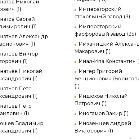
натов Николай
ович (1)
Императорский
стекольный завод (3)
натов Сергей
димирович (1)
Императорский
фарфоровый завод (35)
натьев Александр
арионович (1)
Имханицкий Алексан
Макарович (1)
натьев Виктор
торович (1)
Инал-Ипа Константин (
натьев Николай
Ингер Григорий
ксандрович (1)
Бенционович (Борисов
(1)
натьев Пётр
ксандрович (1)
Индюхов Николай
Петрович (1)
натьев Петр
айлович (1)
Иногамов Закир (1)
гошев Владимир
Иноземцев Андрей
ксандрович (1)
Викторович (1)