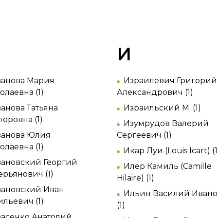
И
анова Мария
Израилевич Григорий
олаевна (1)
Александрович (1)
анова Татьяна
Израильский М. (1)
торовна (1)
Изумрудов Валерий
анова Юлия
Сергеевич (1)
олаевна (1)
Икар Луи (Louis Icart) (1
ановский Георгий
Илер Камиль (Camille
ерьянович (1)
Hilaire) (1)
ановский Иван
Ильин Василий Иван
ильевич (1)
(1)
асенко Анатолий