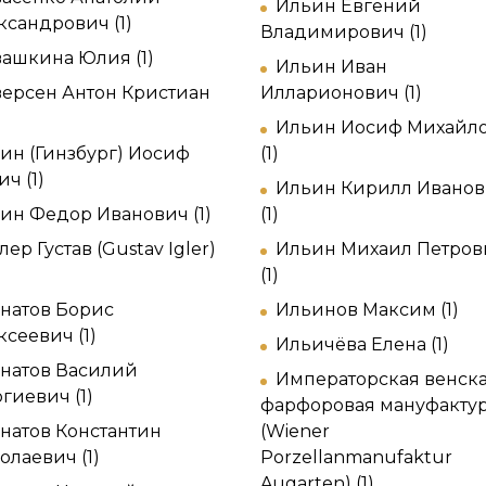
Ильин Евгений
ксандрович (1)
Владимирович (1)
ашкина Юлия (1)
Ильин Иван
ерсен Антон Кристиан
Илларионович (1)
Ильин Иосиф Михайл
ин (Гинзбург) Иосиф
(1)
ч (1)
Ильин Кирилл Ивано
ин Федор Иванович (1)
(1)
лер Густав (Gustav Igler)
Ильин Михаил Петров
(1)
натов Борис
Ильинов Максим (1)
ксеевич (1)
Ильичёва Елена (1)
натов Василий
Императорская венск
гиевич (1)
фарфоровая мануфакту
натов Константин
(Wiener
олаевич (1)
Porzellanmanufaktur
Augarten) (1)