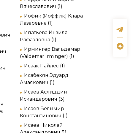
Вячеславович (1)
Иофик (Иоффик) Клара
Лазаревна (1)
Ипатьева Инзиля
ович
Рафаэловна (1)
Ирмингер Вальдемар
вич
(Valdemar Irminger) (1)
Исаак Пайлес (1)
ич
Исабекян Эдуард
Амаякович (1)
Исаев Аслиддин
Искандарович (3)
ая
Исаев Велимир
ра
Константинович (1)
Исаев Николай
Александрович (1)