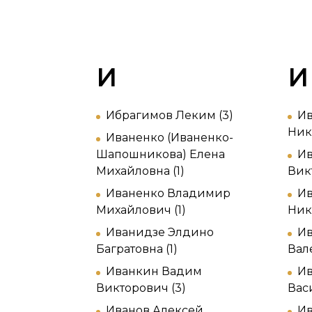
И
И
Ибрагимов Леким (3)
Ив
Ник
Иваненко (Иваненко-
Шапошникова) Елена
Ив
Михайловна (1)
Вик
Иваненко Владимир
Ив
Михайлович (1)
Ник
Иванидзе Элдино
Ив
Багратовна (1)
Вал
Иванкин Вадим
Ив
Викторович (3)
Вас
Иванов Алексей
Ив