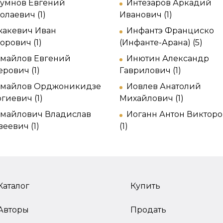
умнов Евгений
Интезаров Аркадий
олаевич (1)
Иванович (1)
акевич Иван
Инфантэ Франциско
орович (1)
(Инфанте-Арана) (5)
майлов Евгений
Инютин Александр
ерович (1)
Гаврилович (1)
змайлов Орджоникидзе
Иовлев Анатолий
гиевич (1)
Михайлович (1)
майлович Владислав
Иоганн Антон Виктор
веевич (1)
(1)
Каталог
Купить
Авторы
Продать