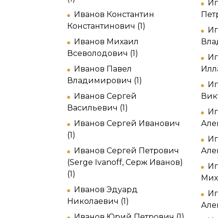
Иг
Иванов Константин
Петр
Константинович (1)
Иг
Иванов Михаил
Вла
Всеволодович (1)
Иг
Иванов Павел
Илл
Владимирович (1)
Иг
Иванов Сергей
Вик
Васильевич (1)
Иг
Иванов Сергей Иванович
Але
(1)
Иг
Иванов Сергей Петрович
Але
(Serge Ivanoff, Серж Иванов)
Иг
(1)
Мих
Иванов Эдуард
И
Николаевич (1)
Але
Иванов Юрий Петрович (1)