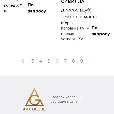
СИВИЛЛА
По
конец XIX
дерево (дуб),
в.
запросу
темпера, масло
вторая
По
половина XVI –
первая
запросу
четверть XVII
3
4
5
6
7
8
9
Создаем коллекции,
растущие в цене