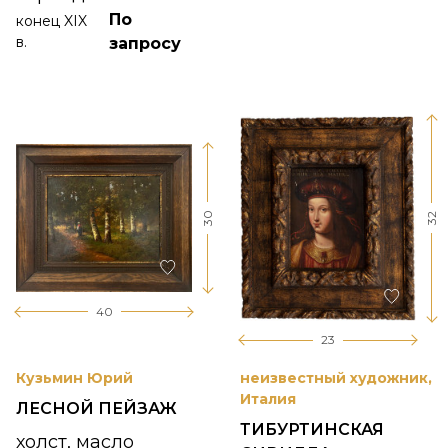
По
конец XIX
в.
запросу
30
32
40
23
Кузьмин Юрий
неизвестный художник,
Италия
ЛЕСНОЙ ПЕЙЗАЖ
ТИБУРТИНСКАЯ
холст, масло