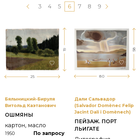
3
4
5
6
7
8
9
58
19
80
25
Бялыницкий-Бируля
Дали Сальвадор
Витольд Каэтанович
(Salvador Domènec Felip
Jacint Dalí i Domènech)
ОШМЯНЫ
ПЕЙЗАЖ. ПОРТ
картон, масло
ЛЬИГАТЕ
По запросу
1950