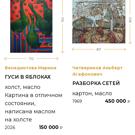
80
110
87
70
Венедиктова Марина
Четвериков Альберт
Агафонович
ГУСИ В ЯБЛОКАХ
РАЗБОРКА СЕТЕЙ
холст, масло
картон, масло
Картина в отличном
450 000
1969
₽
состоянии,
написана маслом
на холсте
150 000
2026
₽