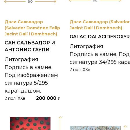
98
80
Дали Сальвадор
Дали Сальвадор (Salvador
(Salvador Domènec Felip
Jacint Dalí i Domènech)
Jacint Dalí i Domènech)
GALACIDALACIDESOXYR
САН САЛЬВАДОР И
Литография
АНТОНИО ГАУДИ
Подпись в камне. По
Литография
сигнатура 34/295 ка
Подпись в камне.
2 пол. ХХв
Под изображением
сигнатура 5/295
карандашом.
200 000
2 пол. ХХв
₽