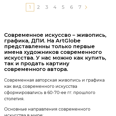
1
2
3
4
5
6
7
Современное искуссво – живопись,
графика, ДПИ. На ArtGlobe
представленны только первые
имена художников современного
искусства. У нас можно как купить,
так и продать картину
современного автора.
Современная авторская живопись и графика
как вид современного искусства
сформировались в 60-70-ее гг. прошлого
столетия.
Основные направления современного
искусства в мире: