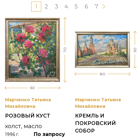
1
2
3
4
5
6
7
70
50
80
60
Марченко Татьяна
Марченко Татьяна
Михайловна
Михайловна
РОЗОВЫЙ КУСТ
КРЕМЛЬ И
ПОКРОВСКИЙ
холст, масло
СОБОР
По запросу
1996 г.