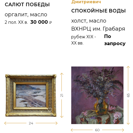
Дмитриевич
САЛЮТ ПОБЕДЫ
СПОКОЙНЫЕ ВОДЫ
оргалит, масло
холст, масло
30 000
2 пол. XX в.
₽
ВХНРЦ им. Грабаря
По
рубеж XIX -
XX вв.
запросу
65
21
24
60