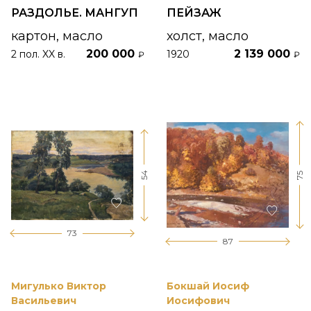
РАЗДОЛЬЕ. МАНГУП
ПЕЙЗАЖ
картон, масло
холст, масло
200 000
2 139 000
2 пол. XX в.
1920
₽
₽
54
75
73
87
Мигулько Виктор
Бокшай Иосиф
Васильевич
Иосифович